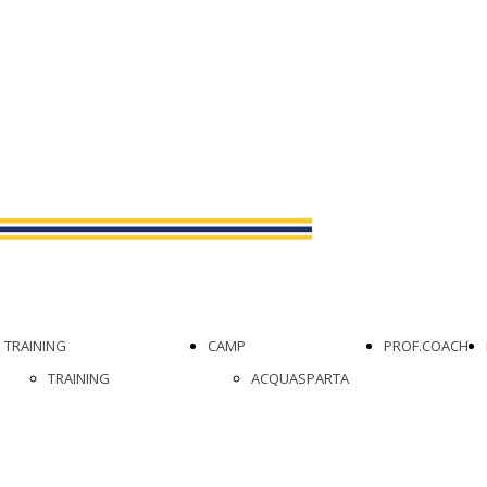
TRAINING
CAMP
PROF.COACH
TRAINING
ACQUASPARTA
FUNZIONALE
ROSETO DEGLI
TRAINING DI
ABRUZZI
SPECIALIZZAZIONE
CENTRO