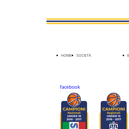
FORMATIVO
SAFEGUARDING
IL PALAFUCINI
IL NUOVO LOGO
COLLABORAZIONI
HOME
SOCIETÀ
STORIA
facebook
VALORI
instagram
youtube
ORGANIGRAMMA