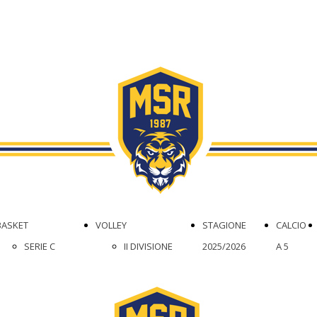
BASKET
VOLLEY
STAGIONE
CALCIO
SERIE C
II DIVISIONE
2025/2026
A 5
FEMMINILE
FEMMINILE
DR1
III DIVISIONE
SETTORE
MASCHILE