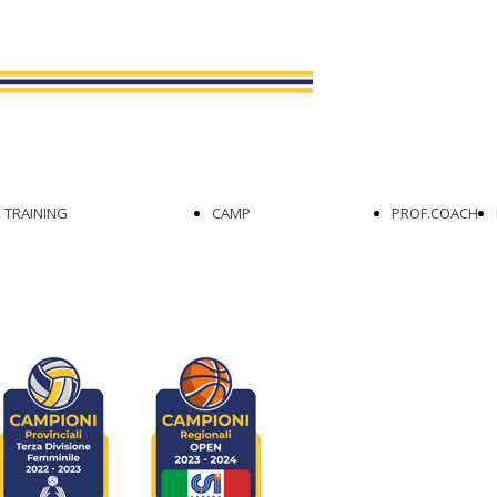
ESTIVO
TRAINING
CAMP
PROF.COACH
TRAINING
ACQUASPARTA
FUNZIONALE
ROSETO DEGLI
TRAINING DI
ABRUZZI