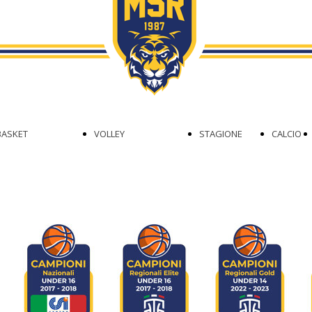
GIOVANILE
SETTORE
CSI OPEN
GIOVANILE
DIVISE
BASKET
VOLLEY
STAGIONE
CALCIO
SERIE C
II DIVISIONE
2024/2025
A 5
FEMMINILE
FEMMINILE
DR1
III DIVISIONE