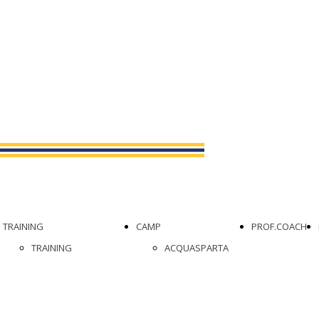
TRAINING
CAMP
PROF.COACH
TRAINING
ACQUASPARTA
FUNZIONALE
ROSETO DEGLI
TRAINING DI
ABRUZZI
SPECIALIZZAZIONE
CENTRO