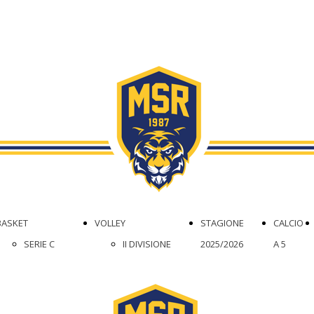
BASKET
VOLLEY
STAGIONE
CALCIO
SERIE C
II DIVISIONE
2025/2026
A 5
FEMMINILE
FEMMINILE
DR1
III DIVISIONE
SETTORE
MASCHILE