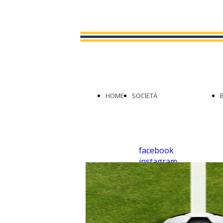
FORMATIVO
SAFEGUARDING
IL PALAFUCINI
IL NUOVO LOGO
COLLABORAZIONI
HOME
SOCIETÀ
STORIA
facebook
VALORI
instagram
youtube
ORGANIGRAMMA