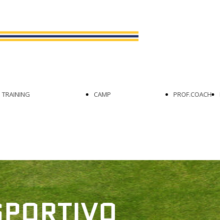
ESTIVO
TRAINING
CAMP
PROF.COACH
TRAINING
ACQUASPARTA
FUNZIONALE
ROSETO DEGLI
TRAINING DI
ABRUZZI
ISPORTIVO