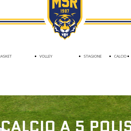
GIOVANILE
SETTORE
CSI OPEN
GIOVANILE
DIVISE
BASKET
VOLLEY
STAGIONE
CALCIO
SERIE C
II DIVISIONE
2024/2025
A 5
FEMMINILE
FEMMINILE
DR1
III DIVISIONE
CALCIO A 5 POL