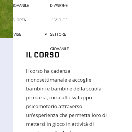
Dove c'è sport c'è
GIOVANILE
GIOVANILE
DIVISIONE
DIVISIONE
POLISPORTIV
MSR1987
CSI OPEN
CSI OPEN
MASCHILE
MASCHILE
DIVISE
DIVISE
SETTORE
SETTORE
GIOVANILE
GIOVANILE
IL CORSO
Il corso ha cadenza
monosettimanale e accoglie
bambini e bambine della scuola
primaria, mira allo sviluppo
psicomotorio attraverso
un’esperienza che permetta loro di
mettersi in gioco in attività di